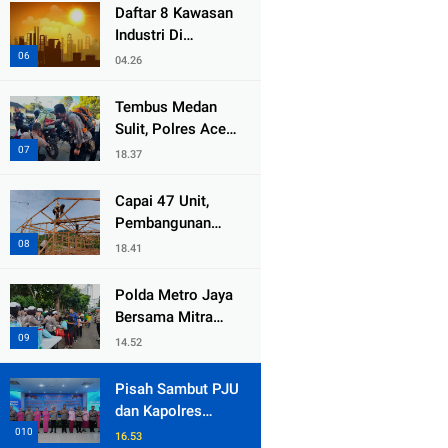
dari Duka Bencana
Daftar 8 Kawasan
Industri Di
Kabupaten Bekasi,
04.26
Yang Sampai
Cinlok Juga Ada
Tembus Medan
Gak ?
Sulit, Polres Aceh
Tengah
18.37
Distribusikan
Sembako dan
Capai 47 Unit,
Sling Baja ke
Pembangunan
Kemukiman Jamat
Huntara Sat
18.41
Brimob Polda
Sumbar Terus
Polda Metro Jaya
Berjalan di Pauh
Bersama Mitra
Gelar Jumat
14.52
Peduli Tingkatkan
Kepedulian Sosial
Pisah Sambut PJU
dan Kapolres
Jajaran, Kapolda
16.53