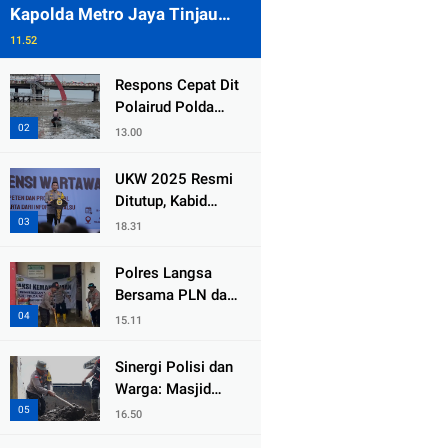
Kapolda Metro Jaya Tinjau
Pengamanan Gereja di Kelapa
11.52
Gading
Respons Cepat Dit
Polairud Polda
Jatim Selamatkan
13.00
Dua Anak Terjebak
Lumpur di Wisata
UKW 2025 Resmi
Kenjeran
Ditutup, Kabid
Humas PMJ: Pers
18.31
Profesional Mitra
Strategis Polri
Polres Langsa
Tangkal Hoaks
Bersama PLN dan
Warga
15.11
Laksanakan Aksi
Kemanusiaan
Sinergi Polisi dan
Pascabanjir di
Warga: Masjid
Aceh Tamiang
Syuhada, Bener
16.50
Meriah Bangkit