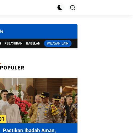
de
G
PEBAYURAN
BABELAN
WILAYAH LAIN
POPULER
Pastikan Ibadah Aman,