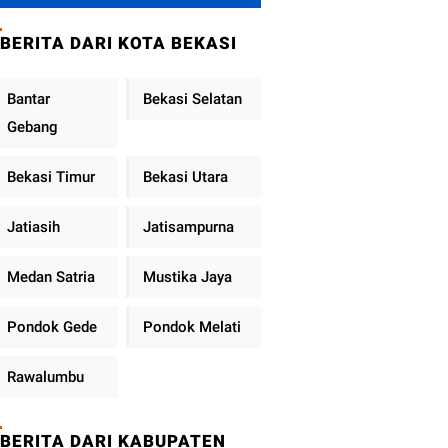
Metro Jaya
Tekankan
BERITA DARI KOTA BEKASI
Pelayanan Publik
Diperkuat
Bantar
Bekasi Selatan
Gebang
Bekasi Timur
Bekasi Utara
Jatiasih
Jatisampurna
Medan Satria
Mustika Jaya
Pondok Gede
Pondok Melati
Rawalumbu
BERITA DARI KABUPATEN