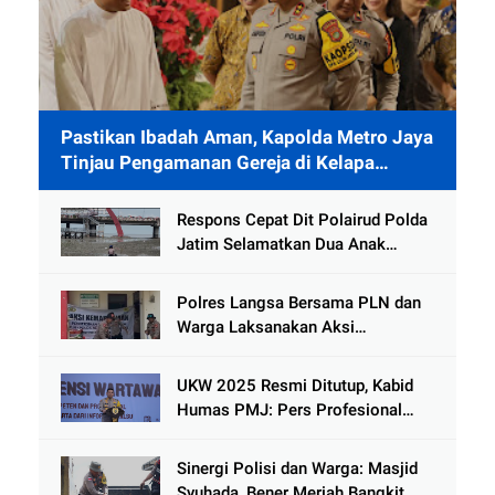
Pastikan Ibadah Aman, Kapolda Metro Jaya
Tinjau Pengamanan Gereja di Kelapa
Gading
Respons Cepat Dit Polairud Polda
Jatim Selamatkan Dua Anak
Terjebak Lumpur di Wisata
Kenjeran
Polres Langsa Bersama PLN dan
Warga Laksanakan Aksi
Kemanusiaan Pascabanjir di Aceh
Tamiang
UKW 2025 Resmi Ditutup, Kabid
Humas PMJ: Pers Profesional
Mitra Strategis Polri Tangkal
Hoaks
Sinergi Polisi dan Warga: Masjid
Syuhada, Bener Meriah Bangkit