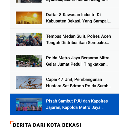
dari Duka Bencana
Daftar 8 Kawasan Industri Di
Kabupaten Bekasi, Yang Sampai
Cinlok Juga Ada Gak ?
Tembus Medan Sulit, Polres Aceh
Tengah Distribusikan Sembako
dan Sling Baja ke Kemukiman
Jamat
Polda Metro Jaya Bersama Mitra
Gelar Jumat Peduli Tingkatkan
Kepedulian Sosial
Capai 47 Unit, Pembangunan
Huntara Sat Brimob Polda Sumbar
Terus Berjalan di Pauh
Pisah Sambut PJU dan Kapolres
Jajaran, Kapolda Metro Jaya
Tekankan Pelayanan Publik
Diperkuat
BERITA DARI KOTA BEKASI