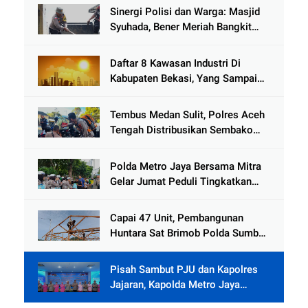
Tamiang
Sinergi Polisi dan Warga: Masjid
Syuhada, Bener Meriah Bangkit
dari Duka Bencana
Daftar 8 Kawasan Industri Di
Kabupaten Bekasi, Yang Sampai
Cinlok Juga Ada Gak ?
Tembus Medan Sulit, Polres Aceh
Tengah Distribusikan Sembako
dan Sling Baja ke Kemukiman
Jamat
Polda Metro Jaya Bersama Mitra
Gelar Jumat Peduli Tingkatkan
Kepedulian Sosial
Capai 47 Unit, Pembangunan
Huntara Sat Brimob Polda Sumbar
Terus Berjalan di Pauh
Pisah Sambut PJU dan Kapolres
Jajaran, Kapolda Metro Jaya
Tekankan Pelayanan Publik