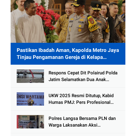
Pastikan Ibadah Aman, Kapolda Metro Jaya
Tinjau Pengamanan Gereja di Kelapa
Gading
Respons Cepat Dit Polairud Polda
Jatim Selamatkan Dua Anak
Terjebak Lumpur di Wisata
Kenjeran
UKW 2025 Resmi Ditutup, Kabid
Humas PMJ: Pers Profesional
Mitra Strategis Polri Tangkal
Hoaks
Polres Langsa Bersama PLN dan
Warga Laksanakan Aksi
Kemanusiaan Pascabanjir di Aceh