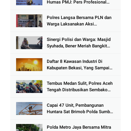
Humas PMJ: Pers Profesional
Mitra Strategis Polri Tangkal
Hoaks
Polres Langsa Bersama PLN dan
Warga Laksanakan Aksi
Kemanusiaan Pascabanjir di Aceh
Tamiang
Sinergi Polisi dan Warga: Masjid
Syuhada, Bener Meriah Bangkit
dari Duka Bencana
Daftar 8 Kawasan Industri Di
Kabupaten Bekasi, Yang Sampai
Cinlok Juga Ada Gak ?
Tembus Medan Sulit, Polres Aceh
Tengah Distribusikan Sembako
dan Sling Baja ke Kemukiman
Jamat
Capai 47 Unit, Pembangunan
Huntara Sat Brimob Polda Sumbar
Terus Berjalan di Pauh
Polda Metro Jaya Bersama Mitra