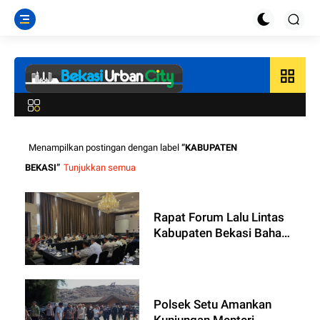
grid_view
Menampilkan postingan dengan label
KABUPATEN
BEKASI
Tunjukkan semua
Rapat Forum Lalu Lintas
Kabupaten Bekasi Bahas
Strategi Pengamanan
Libur Panjang dan Tahun
Baru
Polsek Setu Amankan
Kunjungan Menteri