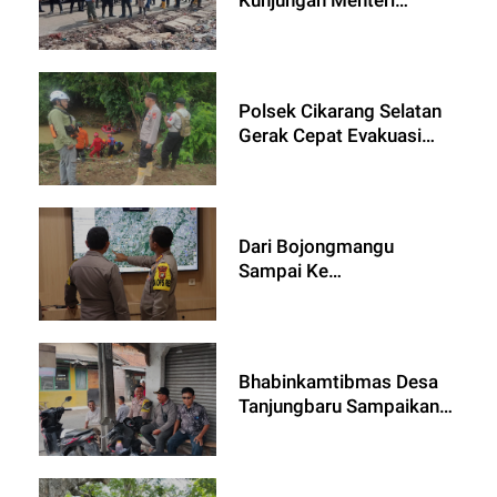
Lingkungan Hidup di
TPAS Burangkeng
Polsek Cikarang Selatan
Gerak Cepat Evakuasi
Korban Anak Terseret
Arus di Mega Regency
Serang Baru
Dari Bojongmangu
Sampai Ke
Muaragembong, Kapolres
Metro Bekasi Kerahkan
1.885 Personel Gabungan
Berikan Keamanan
Bhabinkamtibmas Desa
Maksimal Dalam Pilkada
Tanjungbaru Sampaikan
Pesan Kamtibmas
kepada Warga Kampung
Ceger