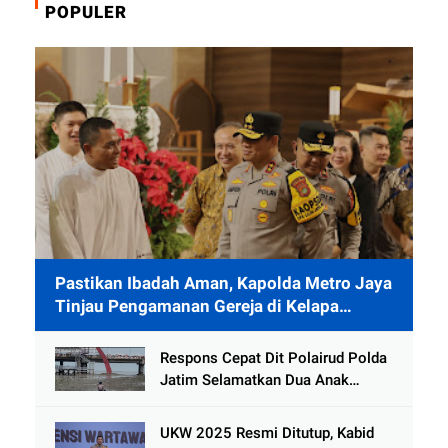
POPULER
Pastikan Ibadah Aman, Kapolda Metro Jaya
Tinjau Pengamanan Gereja di Kelapa
Gading
Respons Cepat Dit Polairud Polda
Jatim Selamatkan Dua Anak
Terjebak Lumpur di Wisata
Kenjeran
UKW 2025 Resmi Ditutup, Kabid