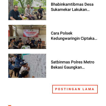
Bhabinkamtibmas Desa
Sukamekar Lakukan
Kunjungan Colling System
untuk Jaga Kondusivitas
Pilkada 2024
Cara Polsek
Kedungwaringin Ciptakan
Situasi Aman Wujudkan
Pemilu yang Lancar dan
Damai Dengan Cooling
System
Satbinmas Polres Metro
Bekasi Gaungkan
Deklarasikan Anti
Tawuran dan
Perundungan Siswa
POSTINGAN LAMA