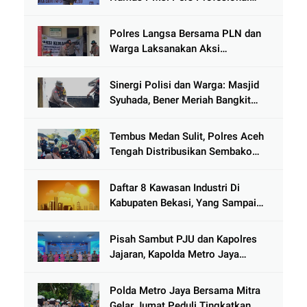
Mitra Strategis Polri Tangkal
Hoaks
Polres Langsa Bersama PLN dan
Warga Laksanakan Aksi
Kemanusiaan Pascabanjir di Aceh
Tamiang
Sinergi Polisi dan Warga: Masjid
Syuhada, Bener Meriah Bangkit
dari Duka Bencana
Tembus Medan Sulit, Polres Aceh
Tengah Distribusikan Sembako
dan Sling Baja ke Kemukiman
Jamat
Daftar 8 Kawasan Industri Di
Kabupaten Bekasi, Yang Sampai
Cinlok Juga Ada Gak ?
Pisah Sambut PJU dan Kapolres
Jajaran, Kapolda Metro Jaya
Tekankan Pelayanan Publik
Diperkuat
Polda Metro Jaya Bersama Mitra
Gelar Jumat Peduli Tingkatkan