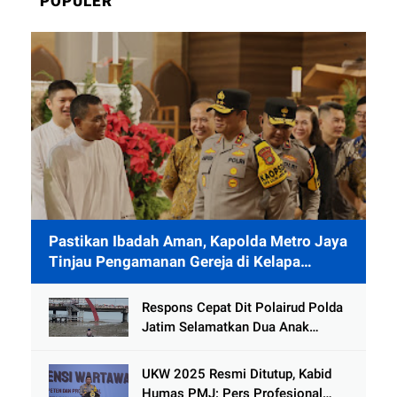
POPULER
Pastikan Ibadah Aman, Kapolda Metro Jaya
Tinjau Pengamanan Gereja di Kelapa
Gading
Respons Cepat Dit Polairud Polda
Jatim Selamatkan Dua Anak
Terjebak Lumpur di Wisata
Kenjeran
UKW 2025 Resmi Ditutup, Kabid
Humas PMJ: Pers Profesional