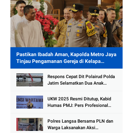
Pastikan Ibadah Aman, Kapolda Metro Jaya
Tinjau Pengamanan Gereja di Kelapa
Gading
Respons Cepat Dit Polairud Polda
Jatim Selamatkan Dua Anak
Terjebak Lumpur di Wisata
Kenjeran
UKW 2025 Resmi Ditutup, Kabid
Humas PMJ: Pers Profesional
Mitra Strategis Polri Tangkal
Hoaks
Polres Langsa Bersama PLN dan
Warga Laksanakan Aksi