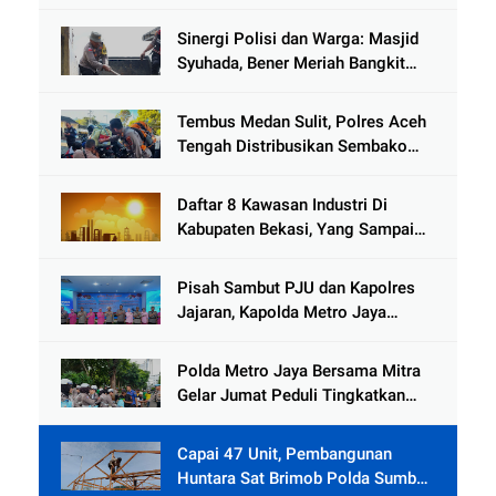
Kemanusiaan Pascabanjir di Aceh
Tamiang
Sinergi Polisi dan Warga: Masjid
Syuhada, Bener Meriah Bangkit
dari Duka Bencana
Tembus Medan Sulit, Polres Aceh
Tengah Distribusikan Sembako
dan Sling Baja ke Kemukiman
Jamat
Daftar 8 Kawasan Industri Di
Kabupaten Bekasi, Yang Sampai
Cinlok Juga Ada Gak ?
Pisah Sambut PJU dan Kapolres
Jajaran, Kapolda Metro Jaya
Tekankan Pelayanan Publik
Diperkuat
Polda Metro Jaya Bersama Mitra
Gelar Jumat Peduli Tingkatkan
Kepedulian Sosial
Capai 47 Unit, Pembangunan
Huntara Sat Brimob Polda Sumbar