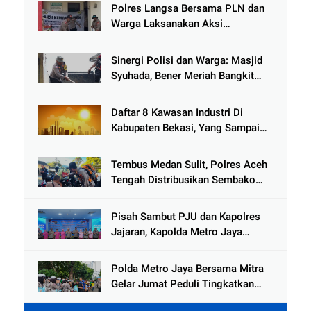
Hoaks
Polres Langsa Bersama PLN dan
Warga Laksanakan Aksi
Kemanusiaan Pascabanjir di Aceh
Tamiang
Sinergi Polisi dan Warga: Masjid
Syuhada, Bener Meriah Bangkit
dari Duka Bencana
Daftar 8 Kawasan Industri Di
Kabupaten Bekasi, Yang Sampai
Cinlok Juga Ada Gak ?
Tembus Medan Sulit, Polres Aceh
Tengah Distribusikan Sembako
dan Sling Baja ke Kemukiman
Jamat
Pisah Sambut PJU dan Kapolres
Jajaran, Kapolda Metro Jaya
Tekankan Pelayanan Publik
Diperkuat
Polda Metro Jaya Bersama Mitra
Gelar Jumat Peduli Tingkatkan
Kepedulian Sosial