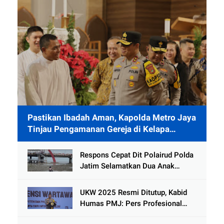
Pastikan Ibadah Aman, Kapolda Metro Jaya
Tinjau Pengamanan Gereja di Kelapa
Gading
Respons Cepat Dit Polairud Polda
Jatim Selamatkan Dua Anak
Terjebak Lumpur di Wisata
Kenjeran
UKW 2025 Resmi Ditutup, Kabid
Humas PMJ: Pers Profesional
Mitra Strategis Polri Tangkal