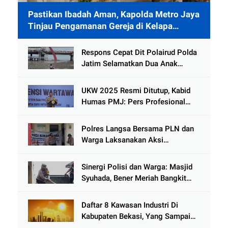
Pastikan Ibadah Aman, Kapolda Metro Jaya
Tinjau Pengamanan Gereja di Kelapa
Gading
Respons Cepat Dit Polairud Polda
Jatim Selamatkan Dua Anak
Terjebak Lumpur di Wisata
Kenjeran
UKW 2025 Resmi Ditutup, Kabid
Humas PMJ: Pers Profesional
Mitra Strategis Polri Tangkal
Hoaks
Polres Langsa Bersama PLN dan
Warga Laksanakan Aksi
Kemanusiaan Pascabanjir di Aceh
Tamiang
Sinergi Polisi dan Warga: Masjid
Syuhada, Bener Meriah Bangkit
dari Duka Bencana
Daftar 8 Kawasan Industri Di
Kabupaten Bekasi, Yang Sampai
Cinlok Juga Ada Gak ?