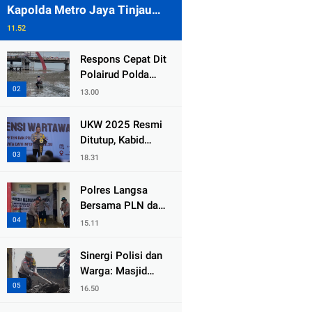
Kapolda Metro Jaya Tinjau
Pengamanan Gereja di Kelapa
11.52
Gading
Respons Cepat Dit
Polairud Polda
Jatim Selamatkan
13.00
Dua Anak Terjebak
Lumpur di Wisata
UKW 2025 Resmi
Kenjeran
Ditutup, Kabid
Humas PMJ: Pers
18.31
Profesional Mitra
Strategis Polri
Polres Langsa
Tangkal Hoaks
Bersama PLN dan
Warga
15.11
Laksanakan Aksi
Kemanusiaan
Sinergi Polisi dan
Pascabanjir di
Warga: Masjid
Aceh Tamiang
Syuhada, Bener
16.50
Meriah Bangkit