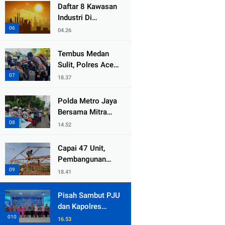
dari Duka Bencana
Daftar 8 Kawasan
Industri Di
Kabupaten Bekasi,
04.26
Yang Sampai
Cinlok Juga Ada
Tembus Medan
Gak ?
Sulit, Polres Aceh
Tengah
18.37
Distribusikan
Sembako dan
Polda Metro Jaya
Sling Baja ke
Bersama Mitra
Kemukiman Jamat
Gelar Jumat
14.52
Peduli Tingkatkan
Kepedulian Sosial
Capai 47 Unit,
Pembangunan
Huntara Sat
18.41
Brimob Polda
Sumbar Terus
Pisah Sambut PJU
Berjalan di Pauh
dan Kapolres
Jajaran, Kapolda
16.53