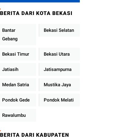
Metro Jaya
Tekankan
BERITA DARI KOTA BEKASI
Pelayanan Publik
Diperkuat
Bantar
Bekasi Selatan
Gebang
Bekasi Timur
Bekasi Utara
Jatiasih
Jatisampurna
Medan Satria
Mustika Jaya
Pondok Gede
Pondok Melati
Rawalumbu
BERITA DARI KABUPATEN