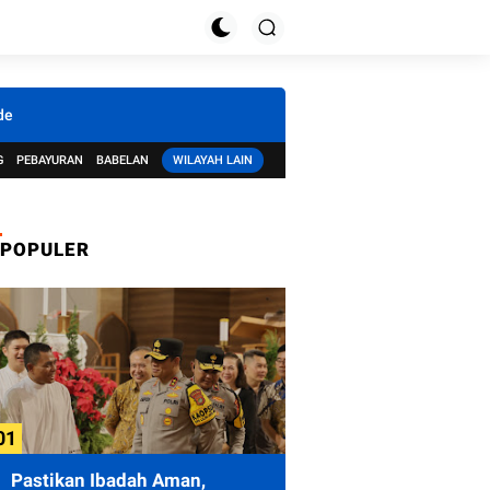
de
G
PEBAYURAN
BABELAN
WILAYAH LAIN
POPULER
Pastikan Ibadah Aman,