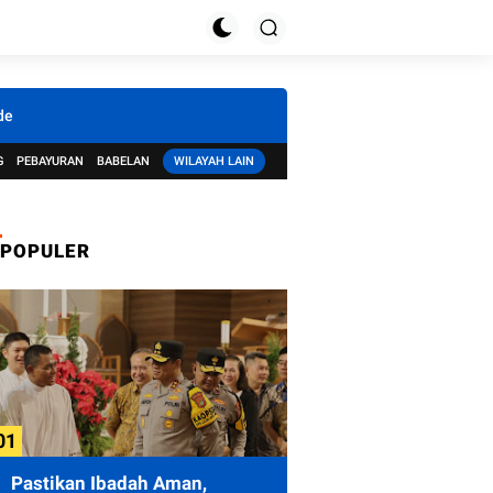
de
G
PEBAYURAN
BABELAN
WILAYAH LAIN
POPULER
Pastikan Ibadah Aman,