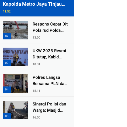
Kapolda Metro Jaya Tinjau
Pengamanan Gereja di Kelapa
11.52
Gading
Respons Cepat Dit
Polairud Polda
Jatim Selamatkan
13.00
Dua Anak Terjebak
Lumpur di Wisata
UKW 2025 Resmi
Kenjeran
Ditutup, Kabid
Humas PMJ: Pers
18.31
Profesional Mitra
Strategis Polri
Polres Langsa
Tangkal Hoaks
Bersama PLN dan
Warga
15.11
Laksanakan Aksi
Kemanusiaan
Sinergi Polisi dan
Pascabanjir di
Warga: Masjid
Aceh Tamiang
Syuhada, Bener
16.50
Meriah Bangkit