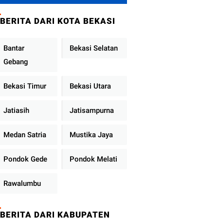
Metro Jaya
Tekankan
BERITA DARI KOTA BEKASI
Pelayanan Publik
Diperkuat
Bantar
Bekasi Selatan
Gebang
Bekasi Timur
Bekasi Utara
Jatiasih
Jatisampurna
Medan Satria
Mustika Jaya
Pondok Gede
Pondok Melati
Rawalumbu
BERITA DARI KABUPATEN