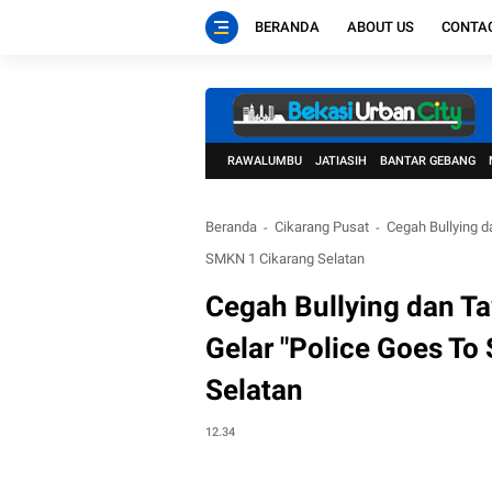
BERANDA
ABOUT US
CONTA
RAWALUMBU
JATIASIH
BANTAR GEBANG
Beranda
Cikarang Pusat
Cegah Bullying d
SMKN 1 Cikarang Selatan
Cegah Bullying dan T
Gelar "Police Goes To
Selatan
12.34