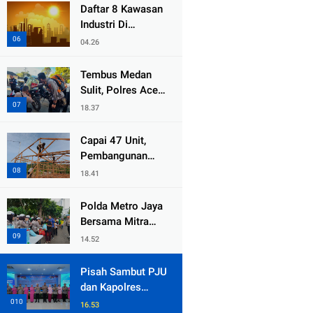
dari Duka Bencana
Daftar 8 Kawasan
Industri Di
Kabupaten Bekasi,
04.26
Yang Sampai
Cinlok Juga Ada
Tembus Medan
Gak ?
Sulit, Polres Aceh
Tengah
18.37
Distribusikan
Sembako dan
Capai 47 Unit,
Sling Baja ke
Pembangunan
Kemukiman Jamat
Huntara Sat
18.41
Brimob Polda
Sumbar Terus
Polda Metro Jaya
Berjalan di Pauh
Bersama Mitra
Gelar Jumat
14.52
Peduli Tingkatkan
Kepedulian Sosial
Pisah Sambut PJU
dan Kapolres
Jajaran, Kapolda
16.53