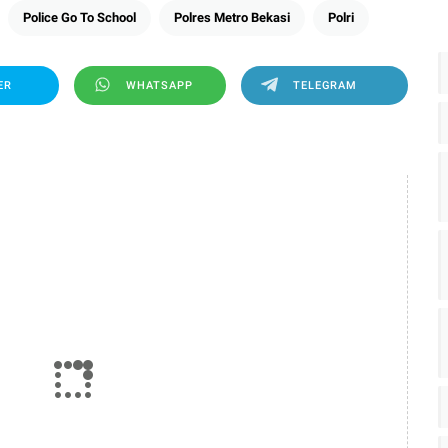
Police Go To School
Polres Metro Bekasi
Polri
ER
WHATSAPP
TELEGRAM