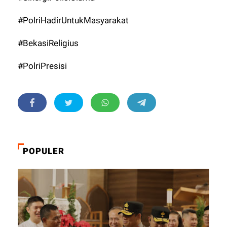
#PolriHadirUntukMasyarakat
#BekasiReligius
#PolriPresisi
POPULER