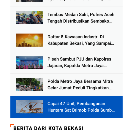
dari Duka Bencana
Tembus Medan Sulit, Polres Aceh
Tengah Distribusikan Sembako
dan Sling Baja ke Kemukiman
Jamat
Daftar 8 Kawasan Industri Di
Kabupaten Bekasi, Yang Sampai
Cinlok Juga Ada Gak ?
Pisah Sambut PJU dan Kapolres
Jajaran, Kapolda Metro Jaya
Tekankan Pelayanan Publik
Diperkuat
Polda Metro Jaya Bersama Mitra
Gelar Jumat Peduli Tingkatkan
Kepedulian Sosial
Capai 47 Unit, Pembangunan
Huntara Sat Brimob Polda Sumbar
Terus Berjalan di Pauh
BERITA DARI KOTA BEKASI