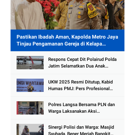
Pastikan Ibadah Aman, Kapolda Metro Jaya
Tinjau Pengamanan Gereja di Kelapa
Gading
Respons Cepat Dit Polairud Polda
Jatim Selamatkan Dua Anak
Terjebak Lumpur di Wisata
Kenjeran
UKW 2025 Resmi Ditutup, Kabid
Humas PMJ: Pers Profesional
Mitra Strategis Polri Tangkal
Hoaks
Polres Langsa Bersama PLN dan
Warga Laksanakan Aksi
Kemanusiaan Pascabanjir di Aceh
Tamiang
Sinergi Polisi dan Warga: Masjid
Syuhada, Bener Meriah Bangkit