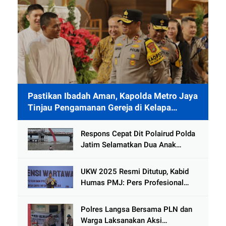
Pastikan Ibadah Aman, Kapolda Metro Jaya
Tinjau Pengamanan Gereja di Kelapa
Gading
Respons Cepat Dit Polairud Polda
Jatim Selamatkan Dua Anak
Terjebak Lumpur di Wisata
Kenjeran
UKW 2025 Resmi Ditutup, Kabid
Humas PMJ: Pers Profesional
Mitra Strategis Polri Tangkal
Hoaks
Polres Langsa Bersama PLN dan
Warga Laksanakan Aksi