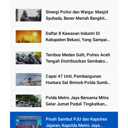
Kemanusiaan Pascabanjir di Aceh
Tamiang
Sinergi Polisi dan Warga: Masjid
Syuhada, Bener Meriah Bangkit
dari Duka Bencana
Daftar 8 Kawasan Industri Di
Kabupaten Bekasi, Yang Sampai
Cinlok Juga Ada Gak ?
Tembus Medan Sulit, Polres Aceh
Tengah Distribusikan Sembako
dan Sling Baja ke Kemukiman
Jamat
Capai 47 Unit, Pembangunan
Huntara Sat Brimob Polda Sumbar
Terus Berjalan di Pauh
Polda Metro Jaya Bersama Mitra
Gelar Jumat Peduli Tingkatkan
Kepedulian Sosial
Pisah Sambut PJU dan Kapolres
Jajaran, Kapolda Metro Jaya