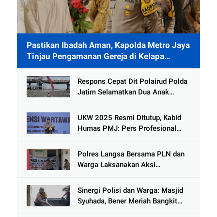
Pastikan Ibadah Aman, Kapolda Metro Jaya
Tinjau Pengamanan Gereja di Kelapa
Gading
Respons Cepat Dit Polairud Polda
Jatim Selamatkan Dua Anak
Terjebak Lumpur di Wisata
Kenjeran
UKW 2025 Resmi Ditutup, Kabid
Humas PMJ: Pers Profesional
Mitra Strategis Polri Tangkal
Hoaks
Polres Langsa Bersama PLN dan
Warga Laksanakan Aksi
Kemanusiaan Pascabanjir di Aceh
Tamiang
Sinergi Polisi dan Warga: Masjid
Syuhada, Bener Meriah Bangkit
dari Duka Bencana