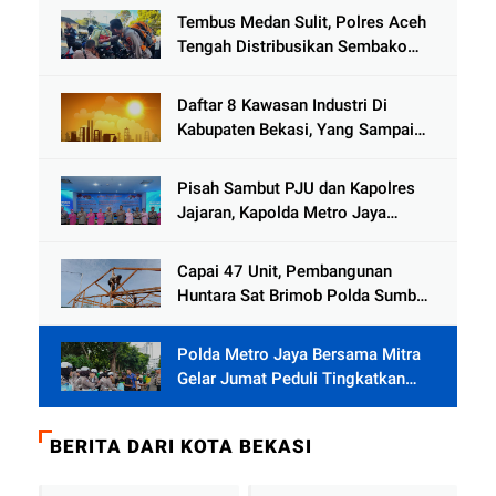
Tembus Medan Sulit, Polres Aceh
Tengah Distribusikan Sembako
dan Sling Baja ke Kemukiman
Jamat
Daftar 8 Kawasan Industri Di
Kabupaten Bekasi, Yang Sampai
Cinlok Juga Ada Gak ?
Pisah Sambut PJU dan Kapolres
Jajaran, Kapolda Metro Jaya
Tekankan Pelayanan Publik
Diperkuat
Capai 47 Unit, Pembangunan
Huntara Sat Brimob Polda Sumbar
Terus Berjalan di Pauh
Polda Metro Jaya Bersama Mitra
Gelar Jumat Peduli Tingkatkan
Kepedulian Sosial
BERITA DARI KOTA BEKASI