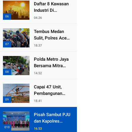
dari Duka Bencana
Daftar 8 Kawasan
Industri Di
Kabupaten Bekasi,
04.26
Yang Sampai
Cinlok Juga Ada
Tembus Medan
Gak ?
Sulit, Polres Aceh
Tengah
18.37
Distribusikan
Sembako dan
Polda Metro Jaya
Sling Baja ke
Bersama Mitra
Kemukiman Jamat
Gelar Jumat
14.52
Peduli Tingkatkan
Kepedulian Sosial
Capai 47 Unit,
Pembangunan
Huntara Sat
18.41
Brimob Polda
Sumbar Terus
Pisah Sambut PJU
Berjalan di Pauh
dan Kapolres
Jajaran, Kapolda
16.53