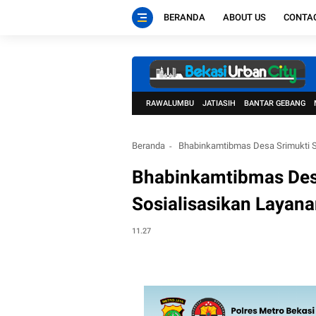
BERANDA
ABOUT US
CONTA
RAWALUMBU
JATIASIH
BANTAR GEBANG
Beranda
Bhabinkamtibmas Desa Srimukti S
Bhabinkamtibmas Des
Sosialisasikan Layana
11.27