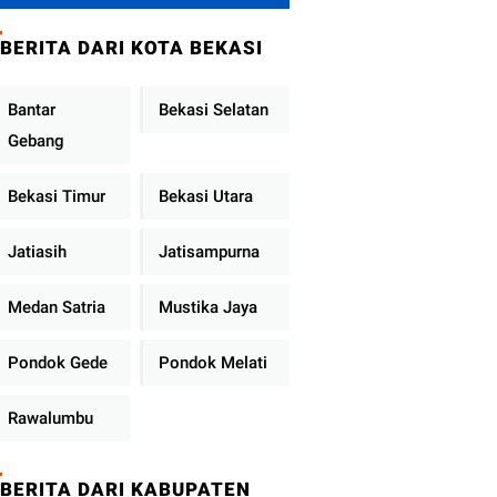
Metro Jaya
Tekankan
BERITA DARI KOTA BEKASI
Pelayanan Publik
Diperkuat
Bantar
Bekasi Selatan
Gebang
Bekasi Timur
Bekasi Utara
Jatiasih
Jatisampurna
Medan Satria
Mustika Jaya
Pondok Gede
Pondok Melati
Rawalumbu
BERITA DARI KABUPATEN