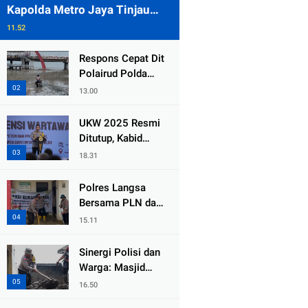
Kapolda Metro Jaya Tinjau
Pengamanan Gereja di Kelapa
11.52
Gading
Respons Cepat Dit
Polairud Polda
Jatim Selamatkan
13.00
Dua Anak Terjebak
Lumpur di Wisata
UKW 2025 Resmi
Kenjeran
Ditutup, Kabid
Humas PMJ: Pers
18.31
Profesional Mitra
Strategis Polri
Polres Langsa
Tangkal Hoaks
Bersama PLN dan
Warga
15.11
Laksanakan Aksi
Kemanusiaan
Sinergi Polisi dan
Pascabanjir di
Warga: Masjid
Aceh Tamiang
Syuhada, Bener
16.50
Meriah Bangkit