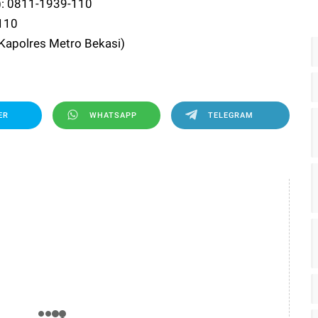
): 0811-1939-110
 110
Kapolres Metro Bekasi)
ER
WHATSAPP
TELEGRAM