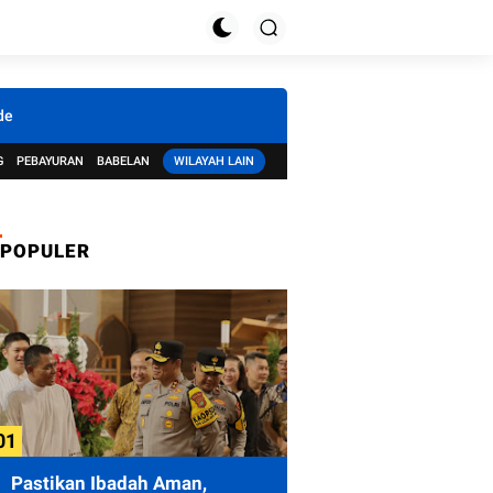
de
G
PEBAYURAN
BABELAN
WILAYAH LAIN
POPULER
Pastikan Ibadah Aman,