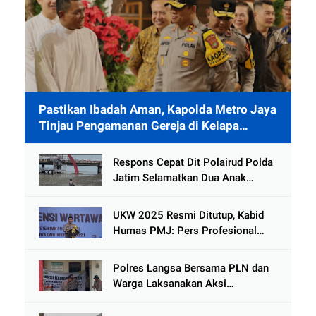
Pastikan Ibadah Aman, Kapolda Metro Jaya
Tinjau Pengamanan Gereja di Kelapa
Gading
Respons Cepat Dit Polairud Polda
Jatim Selamatkan Dua Anak
Terjebak Lumpur di Wisata
Kenjeran
UKW 2025 Resmi Ditutup, Kabid
Humas PMJ: Pers Profesional
Mitra Strategis Polri Tangkal
Hoaks
Polres Langsa Bersama PLN dan
Warga Laksanakan Aksi
Kemanusiaan Pascabanjir di Aceh
Tamiang