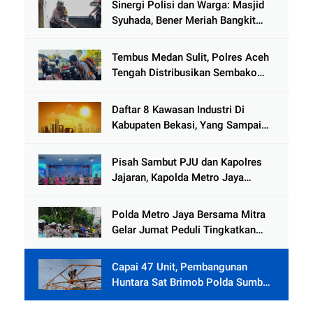
Sinergi Polisi dan Warga: Masjid
Syuhada, Bener Meriah Bangkit
dari Duka Bencana
Tembus Medan Sulit, Polres Aceh
Tengah Distribusikan Sembako
dan Sling Baja ke Kemukiman
Jamat
Daftar 8 Kawasan Industri Di
Kabupaten Bekasi, Yang Sampai
Cinlok Juga Ada Gak ?
Pisah Sambut PJU dan Kapolres
Jajaran, Kapolda Metro Jaya
Tekankan Pelayanan Publik
Diperkuat
Polda Metro Jaya Bersama Mitra
Gelar Jumat Peduli Tingkatkan
Kepedulian Sosial
Capai 47 Unit, Pembangunan
Huntara Sat Brimob Polda Sumbar
Terus Berjalan di Pauh