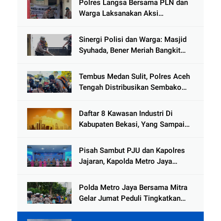
Polres Langsa Bersama PLN dan
Warga Laksanakan Aksi
Kemanusiaan Pascabanjir di Aceh
Tamiang
Sinergi Polisi dan Warga: Masjid
Syuhada, Bener Meriah Bangkit
dari Duka Bencana
Tembus Medan Sulit, Polres Aceh
Tengah Distribusikan Sembako
dan Sling Baja ke Kemukiman
Jamat
Daftar 8 Kawasan Industri Di
Kabupaten Bekasi, Yang Sampai
Cinlok Juga Ada Gak ?
Pisah Sambut PJU dan Kapolres
Jajaran, Kapolda Metro Jaya
Tekankan Pelayanan Publik
Diperkuat
Polda Metro Jaya Bersama Mitra
Gelar Jumat Peduli Tingkatkan
Kepedulian Sosial