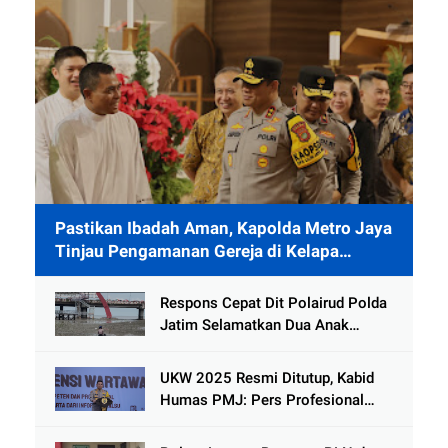
Pastikan Ibadah Aman, Kapolda Metro Jaya
Tinjau Pengamanan Gereja di Kelapa
Gading
Respons Cepat Dit Polairud Polda
Jatim Selamatkan Dua Anak
Terjebak Lumpur di Wisata
Kenjeran
UKW 2025 Resmi Ditutup, Kabid
Humas PMJ: Pers Profesional
Mitra Strategis Polri Tangkal
Hoaks