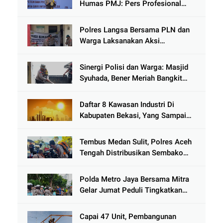
Humas PMJ: Pers Profesional
Mitra Strategis Polri Tangkal
Hoaks
Polres Langsa Bersama PLN dan
Warga Laksanakan Aksi
Kemanusiaan Pascabanjir di Aceh
Tamiang
Sinergi Polisi dan Warga: Masjid
Syuhada, Bener Meriah Bangkit
dari Duka Bencana
Daftar 8 Kawasan Industri Di
Kabupaten Bekasi, Yang Sampai
Cinlok Juga Ada Gak ?
Tembus Medan Sulit, Polres Aceh
Tengah Distribusikan Sembako
dan Sling Baja ke Kemukiman
Jamat
Polda Metro Jaya Bersama Mitra
Gelar Jumat Peduli Tingkatkan
Kepedulian Sosial
Capai 47 Unit, Pembangunan