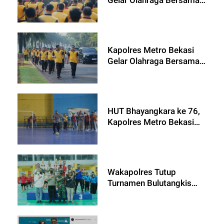
Dengan Bhayangkari
Polres Metro Bekasi
Kapolres Metro Bekasi
Gelar Olahraga Bersama
Dan Berikan Doorprize
Sambut HUT
Bhayangkara ke-78
HUT Bhayangkara ke 76,
Kapolres Metro Bekasi
Buka Turnamen Futsal di
Grandwisata
Wakapolres Tutup
Turnamen Bulutangkis
Bhayangkara Cup di GOR
Wibawa Mukti