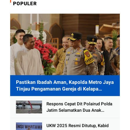
POPULER
Pastikan Ibadah Aman, Kapolda Metro Jaya
Tinjau Pengamanan Gereja di Kelapa
Gading
Respons Cepat Dit Polairud Polda
Jatim Selamatkan Dua Anak
Terjebak Lumpur di Wisata
Kenjeran
UKW 2025 Resmi Ditutup, Kabid