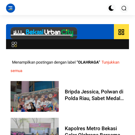
grid_view
Menampilkan postingan dengan label
OLAHRAGA
Tunjukkan
semua
Bripda Jessica, Polwan di
Polda Riau, Sabet Medali
Emas Kejuaraan Karate di
Malaysia
Kapolres Metro Bekasi
Gelar Olahraga Bersama