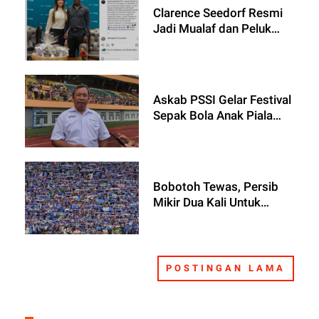
Clarence Seedorf Resmi
Jadi Mualaf dan Peluk
Agama Islam, Legenda
Manchester United Buka
Suara
Askab PSSI Gelar Festival
Sepak Bola Anak Piala
Bupati Bekasi 2022
Bobotoh Tewas, Persib
Mikir Dua Kali Untuk
Bertanding di Stadion
Bekasi
POSTINGAN LAMA