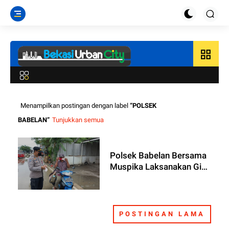
grid_view
Menampilkan postingan dengan label
POLSEK
BABELAN
Tunjukkan semua
Polsek Babelan Bersama
Muspika Laksanakan Giat
Yustisi PPKM Level III
POSTINGAN LAMA