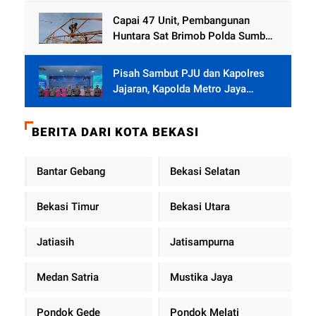
Capai 47 Unit, Pembangunan
Huntara Sat Brimob Polda Sumbar
Terus Berjalan di Pauh
Pisah Sambut PJU dan Kapolres
Jajaran, Kapolda Metro Jaya
Tekankan Pelayanan Publik
Diperkuat
BERITA DARI KOTA BEKASI
Bantar Gebang
Bekasi Selatan
Bekasi Timur
Bekasi Utara
Jatiasih
Jatisampurna
Medan Satria
Mustika Jaya
Pondok Gede
Pondok Melati