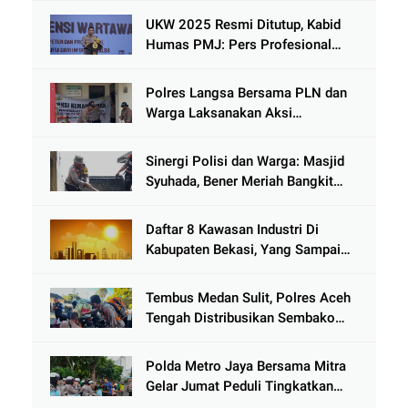
Kenjeran
UKW 2025 Resmi Ditutup, Kabid
Humas PMJ: Pers Profesional
Mitra Strategis Polri Tangkal
Hoaks
Polres Langsa Bersama PLN dan
Warga Laksanakan Aksi
Kemanusiaan Pascabanjir di Aceh
Tamiang
Sinergi Polisi dan Warga: Masjid
Syuhada, Bener Meriah Bangkit
dari Duka Bencana
Daftar 8 Kawasan Industri Di
Kabupaten Bekasi, Yang Sampai
Cinlok Juga Ada Gak ?
Tembus Medan Sulit, Polres Aceh
Tengah Distribusikan Sembako
dan Sling Baja ke Kemukiman
Jamat
Polda Metro Jaya Bersama Mitra
Gelar Jumat Peduli Tingkatkan
Kepedulian Sosial