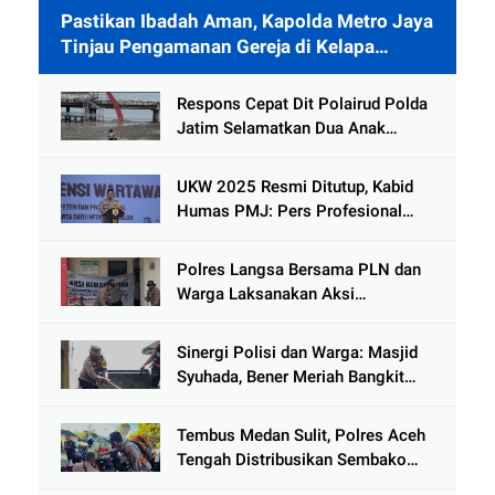
Pastikan Ibadah Aman, Kapolda Metro Jaya
Tinjau Pengamanan Gereja di Kelapa
Gading
Respons Cepat Dit Polairud Polda
Jatim Selamatkan Dua Anak
Terjebak Lumpur di Wisata
Kenjeran
UKW 2025 Resmi Ditutup, Kabid
Humas PMJ: Pers Profesional
Mitra Strategis Polri Tangkal
Hoaks
Polres Langsa Bersama PLN dan
Warga Laksanakan Aksi
Kemanusiaan Pascabanjir di Aceh
Tamiang
Sinergi Polisi dan Warga: Masjid
Syuhada, Bener Meriah Bangkit
dari Duka Bencana
Tembus Medan Sulit, Polres Aceh
Tengah Distribusikan Sembako
dan Sling Baja ke Kemukiman