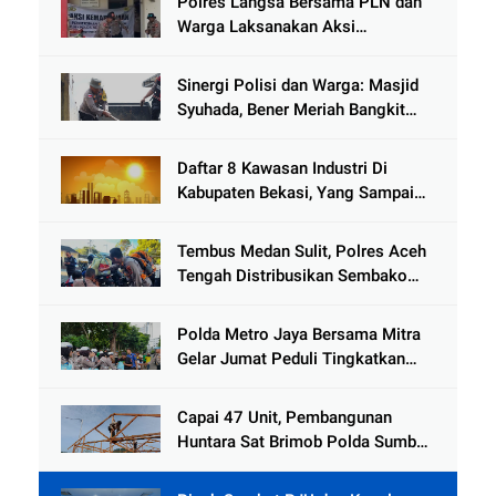
Polres Langsa Bersama PLN dan
Warga Laksanakan Aksi
Kemanusiaan Pascabanjir di Aceh
Tamiang
Sinergi Polisi dan Warga: Masjid
Syuhada, Bener Meriah Bangkit
dari Duka Bencana
Daftar 8 Kawasan Industri Di
Kabupaten Bekasi, Yang Sampai
Cinlok Juga Ada Gak ?
Tembus Medan Sulit, Polres Aceh
Tengah Distribusikan Sembako
dan Sling Baja ke Kemukiman
Jamat
Polda Metro Jaya Bersama Mitra
Gelar Jumat Peduli Tingkatkan
Kepedulian Sosial
Capai 47 Unit, Pembangunan
Huntara Sat Brimob Polda Sumbar
Terus Berjalan di Pauh