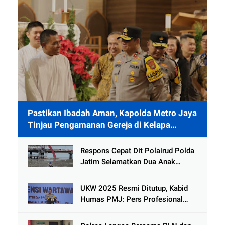
Pastikan Ibadah Aman, Kapolda Metro Jaya
Tinjau Pengamanan Gereja di Kelapa
Gading
Respons Cepat Dit Polairud Polda
Jatim Selamatkan Dua Anak
Terjebak Lumpur di Wisata
Kenjeran
UKW 2025 Resmi Ditutup, Kabid
Humas PMJ: Pers Profesional
Mitra Strategis Polri Tangkal
Hoaks