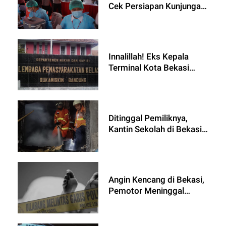
Cek Persiapan Kunjungan
Kapolri
Innalillah! Eks Kepala
Terminal Kota Bekasi
Meninggal Dunia dalam
Keadaan Sujud di Selnya
Ditinggal Pemiliknya,
Kantin Sekolah di Bekasi
Terbakar
Angin Kencang di Bekasi,
Pemotor Meninggal
Tertimpa Rambu Petunjuk
Jalan