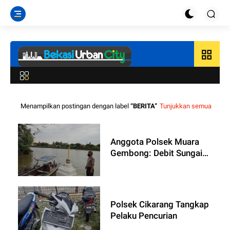
grid_view
Menampilkan postingan dengan label
BERITA
Tunjukkan semua
Anggota Polsek Muara
Gembong: Debit Sungai
Citarum Naik Namun
Masih Aman
Polsek Cikarang Tangkap
Pelaku Pencurian