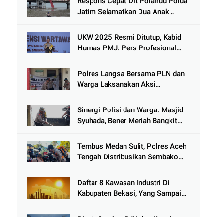
Respons Cepat Dit Polairud Polda
Jatim Selamatkan Dua Anak
Terjebak Lumpur di Wisata
Kenjeran
UKW 2025 Resmi Ditutup, Kabid
Humas PMJ: Pers Profesional
Mitra Strategis Polri Tangkal
Hoaks
Polres Langsa Bersama PLN dan
Warga Laksanakan Aksi
Kemanusiaan Pascabanjir di Aceh
Tamiang
Sinergi Polisi dan Warga: Masjid
Syuhada, Bener Meriah Bangkit
dari Duka Bencana
Tembus Medan Sulit, Polres Aceh
Tengah Distribusikan Sembako
dan Sling Baja ke Kemukiman
Jamat
Daftar 8 Kawasan Industri Di
Kabupaten Bekasi, Yang Sampai
Cinlok Juga Ada Gak ?