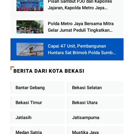
Pisah Sambut PJU dan Kapolres
Jajaran, Kapolda Metro Jaya
Tekankan Pelayanan Publik
Diperkuat
Polda Metro Jaya Bersama Mitra
Gelar Jumat Peduli Tingkatkan
Kepedulian Sosial
Capai 47 Unit, Pembangunan
Huntara Sat Brimob Polda Sumbar
Terus Berjalan di Pauh
BERITA DARI KOTA BEKASI
Bantar Gebang
Bekasi Selatan
Bekasi Timur
Bekasi Utara
Jatiasih
Jatisampurna
Medan Satria
Mustika Jaya