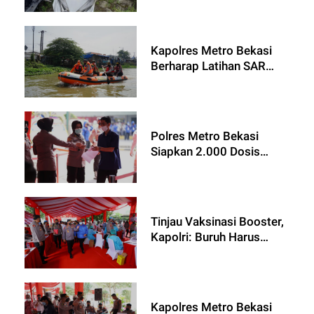
Kapolres Metro Bekasi
Berharap Latihan SAR
Gabungan Jadi Perekat
Sinergitas
Polres Metro Bekasi
Siapkan 2.000 Dosis
Vaksin bagi Buruh di PT
Fajar Paper
Tinjau Vaksinasi Booster,
Kapolri: Buruh Harus
Dalam Kondisi Optimal
dan Sehat Hadapi
Omicron
Kapolres Metro Bekasi