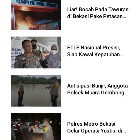
Liar! Bocah Pada Tawuran
di Bekasi Pake Petasan
Ampe Bikin Ruko
Kebakaran
ETLE Nasional Presisi,
Siap Kawal Kepatuhan
Pengguna Jalan Tol
Antisipasi Banjir, Anggota
Polsek Muara Gembong
Cek Debit Sungai Citarum
Polres Metro Bekasi
Gelar Operasi Yustisi di
Kawasan Jababeka 2