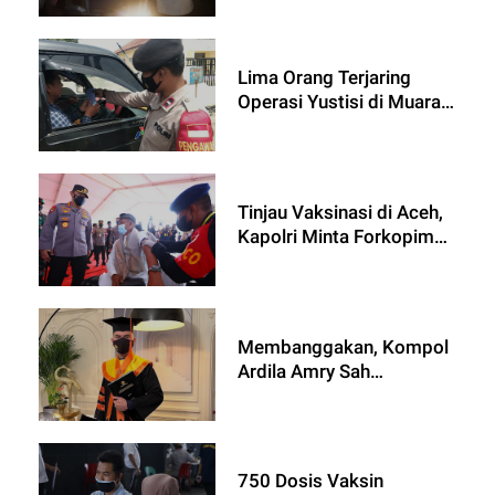
Lima Orang Terjaring
Operasi Yustisi di Muara
Gembong
Tinjau Vaksinasi di Aceh,
Kapolri Minta Forkopimda
Lakukan Upaya Maksimal
Cegah Peningkatan
Positivity Rate
Membanggakan, Kompol
Ardila Amry Sah
Menyandang Gelar Doktor
dengan IPK Tertinggi
750 Dosis Vaksin