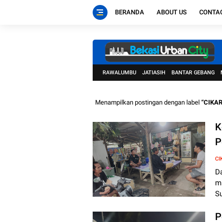
BERANDA
ABOUT US
CONTA
RAWALUMBU
JATIASIH
BANTAR GEBANG
Menampilkan postingan dengan label
CIKA
K
P
P
CI
K
D
m
Su
P