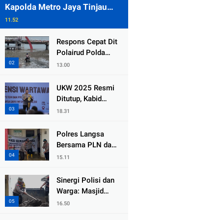
Kapolda Metro Jaya Tinjau
Pengamanan Gereja di Kelapa
11.52
Gading
Respons Cepat Dit
Polairud Polda
Jatim Selamatkan
13.00
Dua Anak Terjebak
Lumpur di Wisata
UKW 2025 Resmi
Kenjeran
Ditutup, Kabid
Humas PMJ: Pers
18.31
Profesional Mitra
Strategis Polri
Polres Langsa
Tangkal Hoaks
Bersama PLN dan
Warga
15.11
Laksanakan Aksi
Kemanusiaan
Sinergi Polisi dan
Pascabanjir di
Warga: Masjid
Aceh Tamiang
Syuhada, Bener
16.50
Meriah Bangkit