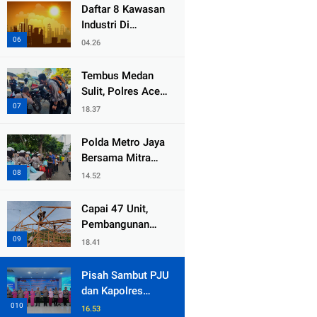
dari Duka Bencana
Daftar 8 Kawasan
Industri Di
Kabupaten Bekasi,
04.26
Yang Sampai
Cinlok Juga Ada
Tembus Medan
Gak ?
Sulit, Polres Aceh
Tengah
18.37
Distribusikan
Sembako dan
Polda Metro Jaya
Sling Baja ke
Bersama Mitra
Kemukiman Jamat
Gelar Jumat
14.52
Peduli Tingkatkan
Kepedulian Sosial
Capai 47 Unit,
Pembangunan
Huntara Sat
18.41
Brimob Polda
Sumbar Terus
Pisah Sambut PJU
Berjalan di Pauh
dan Kapolres
Jajaran, Kapolda
16.53