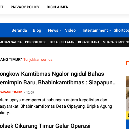
CT
PRIVACY POLICY
DISCLAIMER
Beranda
Blog
News
Video
Intertainment
Shortco
MEDAN SATRIA
PONDOK GEDE
BEKASI SELATAN
BEKASI UTARA
MUARA GEMBON
RANG TIMUR
Tunjukkan semua
ongkow Kamtibmas Ngalor-ngidul Bahas
emimpin Baru, Bhabinkamtibmas : Siapapun
emimpinnya Kita Dukung Untuk Masa Depan
KARANG TIMUR
12.09
abupaten Bekasi
alam upaya mempererat hubungan antara kepolisian dan
asyarakat, Bhabinkamtibmas Desa Cipayung, Bripka Agung
listy…
olsek Cikarang Timur Gelar Operasi