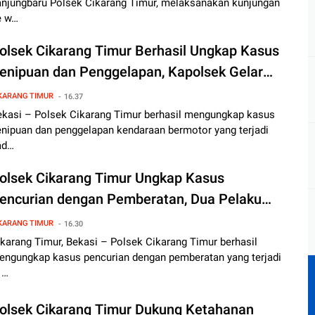
anjungbaru Polsek Cikarang Timur, melaksanakan kunjungan
e w…
olsek Cikarang Timur Berhasil Ungkap Kasus
enipuan dan Penggelapan, Kapolsek Gelar
onferensi Pers
KARANG TIMUR
16.37
ekasi – Polsek Cikarang Timur berhasil mengungkap kasus
enipuan dan penggelapan kendaraan bermotor yang terjadi
ad…
olsek Cikarang Timur Ungkap Kasus
encurian dengan Pemberatan, Dua Pelaku
iamankan
KARANG TIMUR
16.30
karang Timur, Bekasi – Polsek Cikarang Timur berhasil
engungkap kasus pencurian dengan pemberatan yang terjadi
 …
olsek Cikarang Timur Dukung Ketahanan