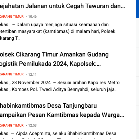
ejahatan Jalanan untuk Cegah Tawuran dan
ejahatan Malam
KARANG TIMUR
10.46
ekasi – Dalam upaya menjaga situasi keamanan dan
etertiban masyarakat (kamtibmas) di malam hari, Polsek
ikarang T…
olsek Cikarang Timur Amankan Gudang
ogistik Pemilukada 2024, Kapolsek:
engawal Demokrasi dengan Penuh Tanggung
KARANG TIMUR
12.11
awab
ekasi, 28 November 2024 – Sesuai arahan Kapolres Metro
kasi, Kombes Pol. Twedi Aditya Bennyahdi, seluruh jaja…
habinkamtibmas Desa Tanjungbaru
ampaikan Pesan Kamtibmas kepada Warga
ampung Ceger
KARANG TIMUR
12.53
ekasi — Aipda Acepmirta, selaku Bhabinkamtibmas Desa