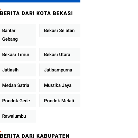
Metro Jaya
Tekankan
BERITA DARI KOTA BEKASI
Pelayanan Publik
Diperkuat
Bantar
Bekasi Selatan
Gebang
Bekasi Timur
Bekasi Utara
Jatiasih
Jatisampurna
Medan Satria
Mustika Jaya
Pondok Gede
Pondok Melati
Rawalumbu
BERITA DARI KABUPATEN