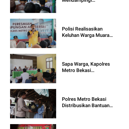
Kabaharkam Polri Berikan
Bantuan Lampu
Penerangan untuk
Nelayan di Muara
Polisi Realisasikan
Gembong
Keluhan Warga Muara
Gembong, Terkait
Kurangnya Air Bersih
Untuk Konsumsi
Sapa Warga, Kapolres
Metro Bekasi
Bersilaturahmi Bersama
Warga Desa Pantai
Mekar.
Polres Metro Bekasi
Distribusikan Bantuan
Kapolri ke Warga
Membutuhkan