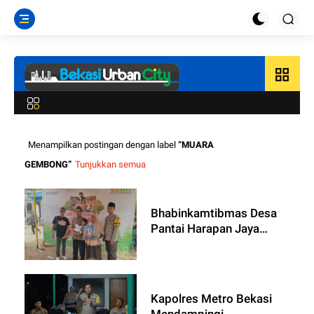
grid_view
Menampilkan postingan dengan label
MUARA
GEMBONG
Tunjukkan semua
Bhabinkamtibmas Desa
Pantai Harapan Jaya
Muara Gembong
Amankan Kegiatan Khitan
Berkah Nusantara
Kapolres Metro Bekasi
Mendampingi