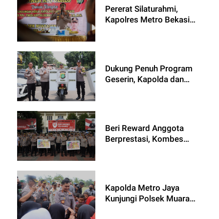
Pererat Silaturahmi,
Kapolres Metro Bekasi
Kunjungi Polsek Terluar.
Dukung Penuh Program
Geserin, Kapolda dan
Kapolres Hibahkan Motor
& Gerobak
Beri Reward Anggota
Berprestasi, Kombes
Gidion: Jalani Tugas
dengan Sukacita dan
Tanggungjawab
Kapolda Metro Jaya
Kunjungi Polsek Muara
Gembong Minta Polisi