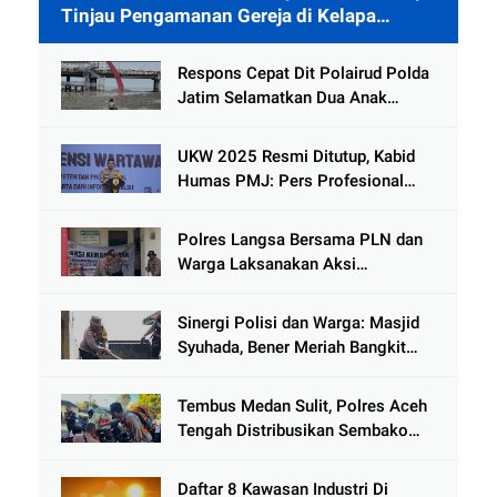
Tinjau Pengamanan Gereja di Kelapa
Gading
Respons Cepat Dit Polairud Polda
Jatim Selamatkan Dua Anak
Terjebak Lumpur di Wisata
Kenjeran
UKW 2025 Resmi Ditutup, Kabid
Humas PMJ: Pers Profesional
Mitra Strategis Polri Tangkal
Hoaks
Polres Langsa Bersama PLN dan
Warga Laksanakan Aksi
Kemanusiaan Pascabanjir di Aceh
Tamiang
Sinergi Polisi dan Warga: Masjid
Syuhada, Bener Meriah Bangkit
dari Duka Bencana
Tembus Medan Sulit, Polres Aceh
Tengah Distribusikan Sembako
dan Sling Baja ke Kemukiman
Jamat
Daftar 8 Kawasan Industri Di