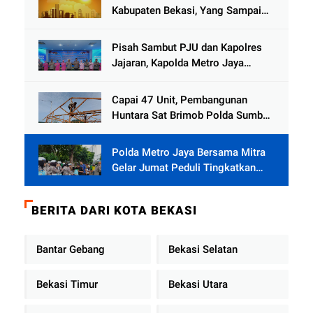
Kabupaten Bekasi, Yang Sampai
Cinlok Juga Ada Gak ?
Pisah Sambut PJU dan Kapolres
Jajaran, Kapolda Metro Jaya
Tekankan Pelayanan Publik
Diperkuat
Capai 47 Unit, Pembangunan
Huntara Sat Brimob Polda Sumbar
Terus Berjalan di Pauh
Polda Metro Jaya Bersama Mitra
Gelar Jumat Peduli Tingkatkan
Kepedulian Sosial
BERITA DARI KOTA BEKASI
Bantar Gebang
Bekasi Selatan
Bekasi Timur
Bekasi Utara