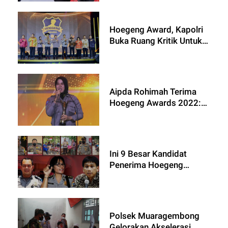
Menjadi Sahabat
Masyarakat
Hoegeng Award, Kapolri
Buka Ruang Kritik Untuk
Terus Lakukan Perbaikan
Aipda Rohimah Terima
Hoegeng Awards 2022:
Gak Nyangka Banget!
Ini 9 Besar Kandidat
Penerima Hoegeng
Awards 2022
Polsek Muaragembong
Gelorakan Akselerasi