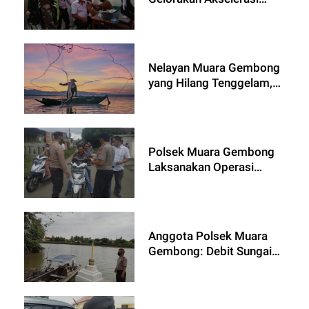
Percepatan Vaksinasi
Nelayan Muara Gembong
yang Hilang Tenggelam,
Ditemukan di Cilincing
Polsek Muara Gembong
Laksanakan Operasi
Yustisi
Anggota Polsek Muara
Gembong: Debit Sungai
Citarum Naik Namun
Masih Aman