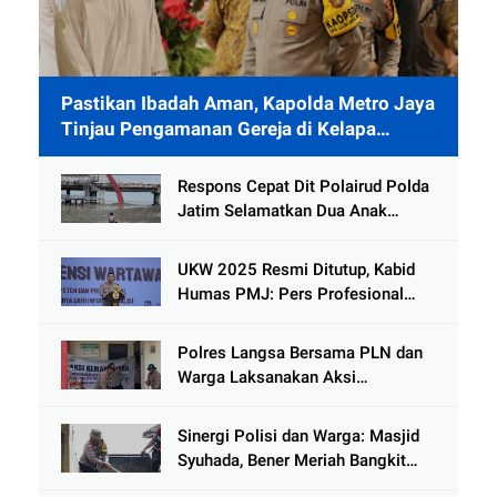
Pastikan Ibadah Aman, Kapolda Metro Jaya
Tinjau Pengamanan Gereja di Kelapa
Gading
Respons Cepat Dit Polairud Polda
Jatim Selamatkan Dua Anak
Terjebak Lumpur di Wisata
Kenjeran
UKW 2025 Resmi Ditutup, Kabid
Humas PMJ: Pers Profesional
Mitra Strategis Polri Tangkal
Hoaks
Polres Langsa Bersama PLN dan
Warga Laksanakan Aksi
Kemanusiaan Pascabanjir di Aceh
Tamiang
Sinergi Polisi dan Warga: Masjid
Syuhada, Bener Meriah Bangkit
dari Duka Bencana