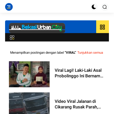
grid_view
Menampilkan postingan dengan label
VIRAL
Tunjukkan semua
Viral Lagi! Laki-Laki Asal
Probolinggo Ini Bernama
Hari Idul Fitri
Video Viral Jalanan di
Cikarang Rusak Parah,
Dikeluhkan Kernet Bus