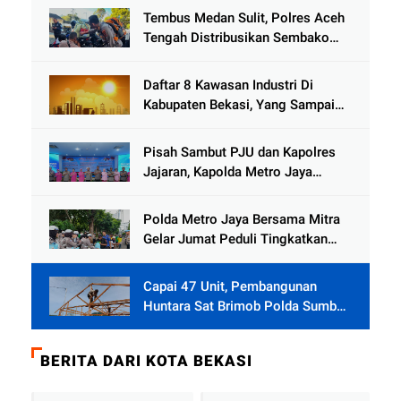
Tembus Medan Sulit, Polres Aceh
Tengah Distribusikan Sembako
dan Sling Baja ke Kemukiman
Jamat
Daftar 8 Kawasan Industri Di
Kabupaten Bekasi, Yang Sampai
Cinlok Juga Ada Gak ?
Pisah Sambut PJU dan Kapolres
Jajaran, Kapolda Metro Jaya
Tekankan Pelayanan Publik
Diperkuat
Polda Metro Jaya Bersama Mitra
Gelar Jumat Peduli Tingkatkan
Kepedulian Sosial
Capai 47 Unit, Pembangunan
Huntara Sat Brimob Polda Sumbar
Terus Berjalan di Pauh
BERITA DARI KOTA BEKASI