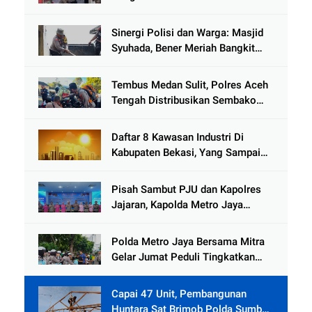
Kemanusiaan Pascabanjir di Aceh
Tamiang
Sinergi Polisi dan Warga: Masjid
Syuhada, Bener Meriah Bangkit
dari Duka Bencana
Tembus Medan Sulit, Polres Aceh
Tengah Distribusikan Sembako
dan Sling Baja ke Kemukiman
Jamat
Daftar 8 Kawasan Industri Di
Kabupaten Bekasi, Yang Sampai
Cinlok Juga Ada Gak ?
Pisah Sambut PJU dan Kapolres
Jajaran, Kapolda Metro Jaya
Tekankan Pelayanan Publik
Diperkuat
Polda Metro Jaya Bersama Mitra
Gelar Jumat Peduli Tingkatkan
Kepedulian Sosial
Capai 47 Unit, Pembangunan
Huntara Sat Brimob Polda Sumbar