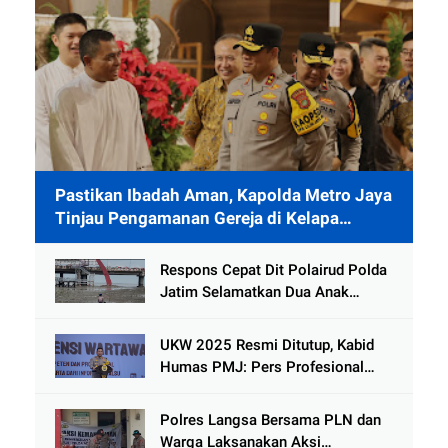
Pastikan Ibadah Aman, Kapolda Metro Jaya
Tinjau Pengamanan Gereja di Kelapa
Gading
Respons Cepat Dit Polairud Polda
Jatim Selamatkan Dua Anak
Terjebak Lumpur di Wisata
Kenjeran
UKW 2025 Resmi Ditutup, Kabid
Humas PMJ: Pers Profesional
Mitra Strategis Polri Tangkal
Hoaks
Polres Langsa Bersama PLN dan
Warga Laksanakan Aksi